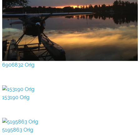
6906832 Orig
153190 Orig
5195863 Orig