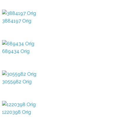
3884197 Orig
689434 Orig
3055982 Orig
1220398 Orig