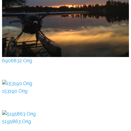
6906832 Orig
153190 Orig
5195863 Orig